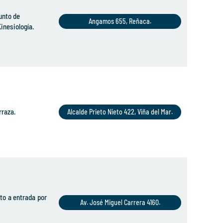
unto de
Angamos 655, Reñaca.
inesiología.
rraza.
Alcalde Prieto Nieto 422, Viña del Mar.
to a entrada por
Av. José Miguel Carrera 4160.