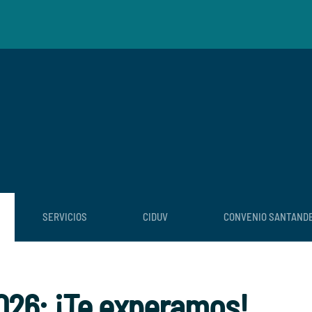
SERVICIOS
CIDUV
CONVENIO SANTAND
26: ¡Te experamos!