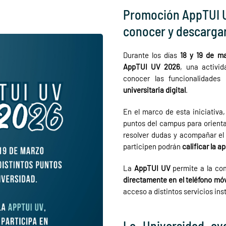
Promoción AppTUI UV
conocer y descargar 
Durante los días
18 y 19 de m
AppTUI UV 2026
, una activi
conocer las funcionalidades
universitaria digital
.
En el marco de esta iniciativa
puntos del campus para orienta
resolver dudas y acompañar el
participen podrán
calificar la 
La
AppTUI UV
permite a la co
directamente en el teléfono móv
acceso a distintos servicios ins
La Universidad av