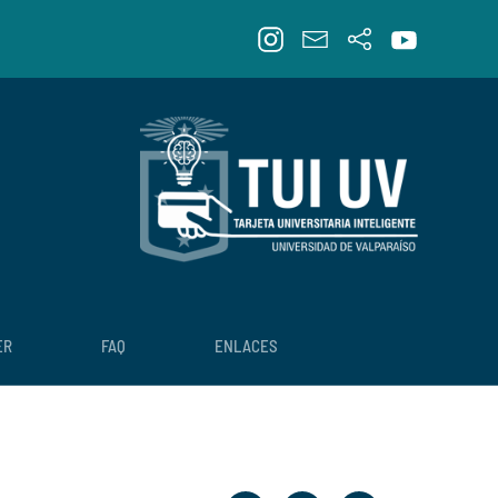
ER
FAQ
ENLACES