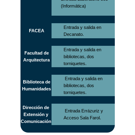
(Informática)
Entrada y salida en
FACEA
Decanato.
Entrada y salida en
Facultad de
bibliotecas, dos
Arquitectura
torniquetes.
Entrada y salida en
Biblioteca de
bibliotecas, dos
Humanidades
torniquetes.
Dirección de
Entrada Errázuriz y
Extensión y
Acceso Sala Farol.
Comunicación