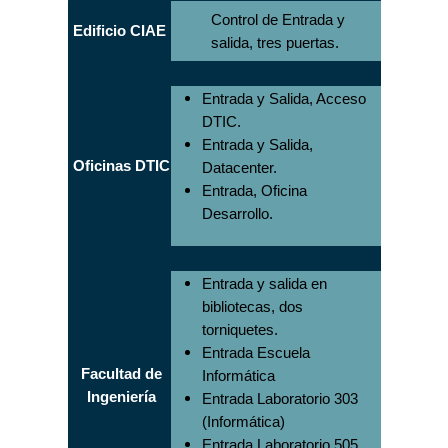
Control de Entrada y
Edificio CIAE
salida, tres puertas.
Entrada y Salida, Acceso
DTIC.
Entrada y Salida,
Oficinas DTIC
Datacenter.
Entrada, Oficina
Desarrollo.
Entrada y salida en
bibliotecas, dos
torniquetes.
Entrada Escuela
Facultad de
Informática
Ingeniería
Entrada Laboratorio 303
(Informática)
Entrada Laboratorio 505